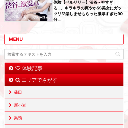
体験【ベルリリー】渋谷 - 神すぎ
る…。キラキラの爽やかSS美女にガッ
ツリ♡楽しませもらった濃厚すぎた90
分…
MENU
体験記事
エリアでさがす
蒲田
新小岩
巣鴨