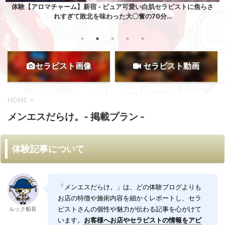
さ
体験【ベルリリー】渋谷 - 神すぎる…。キラキラの爽やかSS美女にガ
ッツリ♡楽しませもらった濃厚すぎた90分…
セラピスト画像
セラピスト動画
HOME
>
メンエスだらけ。- 掲載プラン -
体験記事について
「メンエスだらけ。」は、どの体験ブログよりも
お店の特徴や施術内容を細かくレポートし、セラ
ピストさんの個性や魅力が伝わる記事を心がけて
ルック船長
います。
お客様へお店やセラピストの情報をアピ