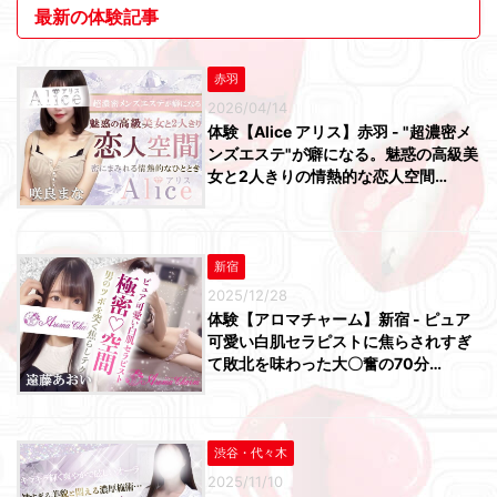
最新の体験記事
赤羽
2026/04/14
体験【Alice アリス】赤羽 - "超濃密メ
ンズエステ"が癖になる。魅惑の高級美
女と2人きりの情熱的な恋人空間…
新宿
2025/12/28
体験【アロマチャーム】新宿 - ピュア
可愛い白肌セラピストに焦らされすぎ
て敗北を味わった大〇奮の70分…
渋谷・代々木
2025/11/10