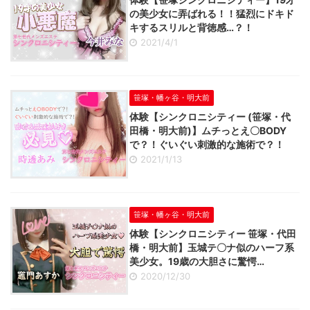
の美少女に弄ばれる！！猛烈にドキド
キするスリルと背徳感…？！
2021/4/1
笹塚・幡ヶ谷・明大前
体験【シンクロニシティー (笹塚・代
田橋・明大前)】ムチっとえ〇BODY
で？！ぐいぐい刺激的な施術で？！
2021/1/13
笹塚・幡ヶ谷・明大前
体験【シンクロニシティー 笹塚・代田
橋・明大前】玉城テ〇ナ似のハーフ系
美少女。19歳の大胆さに驚愕…
2020/12/30