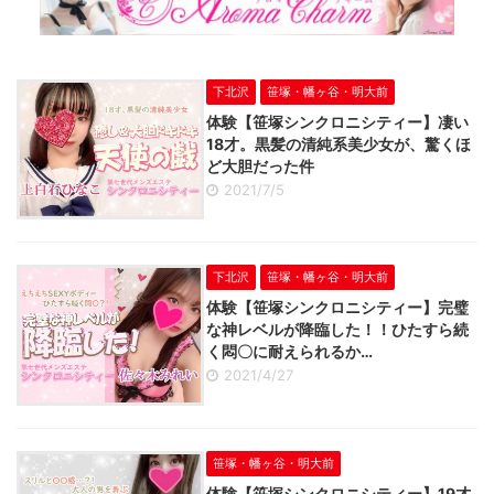
下北沢
笹塚・幡ヶ谷・明大前
体験【笹塚シンクロニシティー】凄い
18才。黒髪の清純系美少女が、驚くほ
ど大胆だった件
2021/7/5
下北沢
笹塚・幡ヶ谷・明大前
体験【笹塚シンクロニシティー】完璧
な神レベルが降臨した！！ひたすら続
く悶〇に耐えられるか…
2021/4/27
笹塚・幡ヶ谷・明大前
体験【笹塚シンクロニシティー】19才