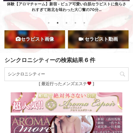
白肌セラピストに焦らさ
体験【ベルリリー】渋谷 - 神すぎる…。キラキラ
70分…
ッツリ♡楽しませもらった濃厚すぎた
セラピスト画像
セラピスト動画
シンクロニシティーの検索結果 6 件
[ 最近行ったメンズエステ
]