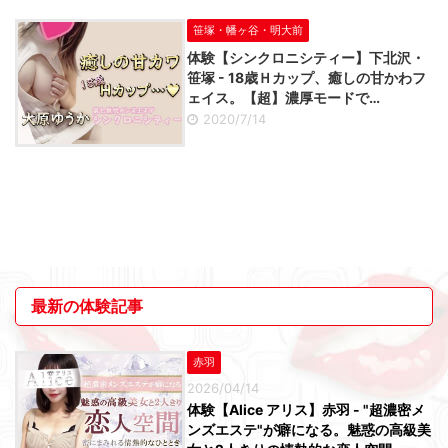
笹塚・幡ヶ谷・明大前
体験【シンクロニシティー】下北沢・
笹塚 - 18歳Ｈカップ、癒しの甘かわフ
ェイス。【超】濃厚モードで…
2020/7/14
最新の体験記事
赤羽
2026/04/14
体験【Alice アリス】赤羽 - "超濃密メ
ンズエステ"が癖になる。魅惑の高級美