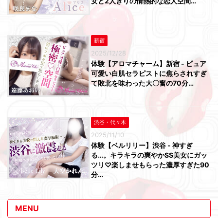
女と2人きりの情熱的な恋人空間…
新宿
2025/12/28
体験【アロマチャーム】新宿 - ピュア
可愛い白肌セラピストに焦らされすぎ
て敗北を味わった大〇奮の70分…
渋谷・代々木
2025/11/10
体験【ベルリリー】渋谷 - 神すぎ
る…。キラキラの爽やかSS美女にガッ
ツリ♡楽しませもらった濃厚すぎた90
分…
MENU