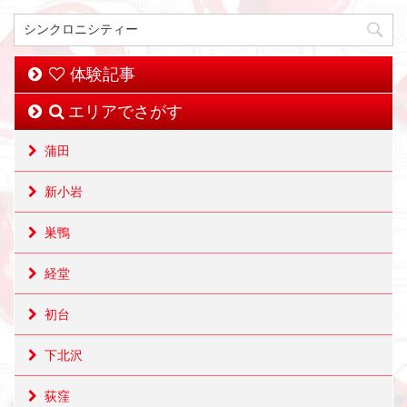
体験記事
エリアでさがす
蒲田
新小岩
巣鴨
経堂
初台
下北沢
荻窪